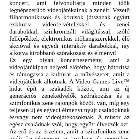
koncert, ami felvonultatja minden idők
legnépszerűbb videojátékainak a zenéit. Vezető
filharmonikusok és kórusok játszanak együtt
exkluzív videofelvételekkel és zenei
darabokkal, szinkronizált világítással, szóló
fellépőkkel, elektronikus ütőhangszerekkel, élő
akcióval és egyedi interaktív darabokkal, így
alkotva kirobbanó szórakozást és élményt!
Ez egy olyan koncertesemény, ami a
videojátékipart helyezi előtérbe, hogy bátorítsa
és támogassa a kultúrát, a művészetet, amit a
videojátékok alkotnak. A Video Games Live™
hidat épít a szakadék között, ami az új
generációs zenekedvelők szórakozása és a
szimfonikus zene rajongók között van, míg egy
teljesen új és egyedi élményt nyújt családoknak
és/vagy nem videojátékosoknak. A műsor az
egész családnak szól, hogy együtt élvezzék azt.
Az erő és az érzelem, amit a szimfonikus zene
nyújt összekeverve az izgalmas és energikus