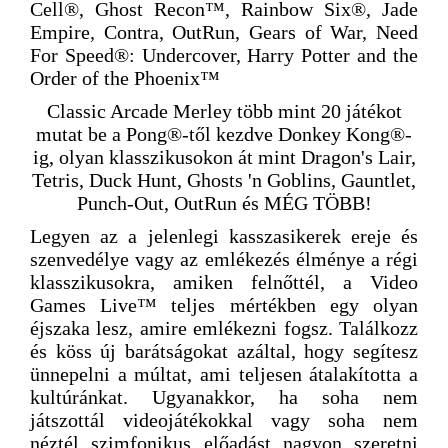
Cell®, Ghost Recon™, Rainbow Six®, Jade
Empire, Contra, OutRun, Gears of War, Need
For Speed®: Undercover, Harry Potter and the
Order of the Phoenix™
Classic Arcade Merley több mint 20 játékot
mutat be a Pong®-től kezdve Donkey Kong®-
ig, olyan klasszikusokon át mint Dragon's Lair,
Tetris, Duck Hunt, Ghosts 'n Goblins, Gauntlet,
Punch-Out, OutRun és MÉG TÖBB!
Legyen az a jelenlegi kasszasikerek ereje és
szenvedélye vagy az emlékezés élménye a régi
klasszikusokra, amiken felnőttél, a Video
Games Live™ teljes mértékben egy olyan
éjszaka lesz, amire emlékezni fogsz. Találkozz
és köss új barátságokat azáltal, hogy segítesz
ünnepelni a múltat, ami teljesen átalakította a
kultúránkat. Ugyanakkor, ha soha nem
játszottál videojátékokkal vagy soha nem
néztél szimfonikus előadást nagyon szeretni