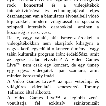
rock koncerttel és a videojátékok
interaktivitásával és technológiájával teljes
összhangban van a bámulatos élvonalbeli videó
kijelzőkkel, modern világítással és speciális
színpadi interaktív darabokkal, amiben a
közönség is részt vesz.
Ha te, vagy valaki, akit ismersz érdekelt a
videojátékokban nem akarjátok kihagyni a
nagy sikerű, egyedülálló koncert élményt. Vagy
talán kulturális program iránt érdeklődsz, amit
az egész család élvezhet? A Video Games
Live™ nem csak egy koncert, de egy ünnep
egy egész videojáték ipar számára, amit
minden korosztály imád.
A Video Games Live™ az ipar veteránja és
világhíres videojáték zeneszerző Tommy
Tallarico által alkotott.
A Video Games Live™ a legjobb zenét
vonultatja fel exkluzív szinkronizált