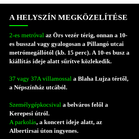
A HELYSZÍN MEGKÖZE­LÍ­TÉ­SE
2-es metróval
az Örs vezér térig, onnan a 10-
es busszal vagy gyalogosan a Pillangó utcai
metrómegállótól (kb. 15 perc). A 10-es busz a
kiállítás ideje alatt sűrítve közlekedik.
37 vagy 37A villamossal
a Blaha Lujza tértől,
a Népszínház utcából.
Személygépkocsival
a belváros felől a
Kerepesi útról.
A parkolás
, a koncert ideje alatt, az
Albertirsai úton ingyenes.