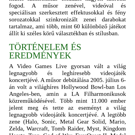
fogod. A műsor zenével, videóval és
speciálisan szerkesztett effektusokkal és fény
sorozatokkal szinkronizált zenei darabokat
tartalmaz, ami több, mint 60 különböző játékot
állít ki széles körű választékban és stílusban.
TÖRTÉNELEM ÉS
EREDMÉNYEK
A Video Games Live gyorsan vált a világ
legnagyobb és leghíresebb videojáték
koncertjévé. A műsor debütálása 2005. július 6-
án volt a világhíres Hollywood Bowl-ban Los
Angeles-ben, amin a LA Filharmonikusok
közreműködésével. Több mint 11.000 ember
jelent meg és tette az eseményt a világ
legnagyobb videojáték koncertjévé. A legtöbb
zene (Halo, Sonic, Metal Gear Solid, Mario,
Zelda, Warcraft, Tomb Raider, Myst, Kingdom