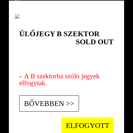
ÜLŐJEGY B SZEKTOR
SOLD OUT
2017.11.17.
PÉNTEK
A B szektorba szóló jegyek
elfogytak.
BŐVEBBEN >>
ELFOGYOTT