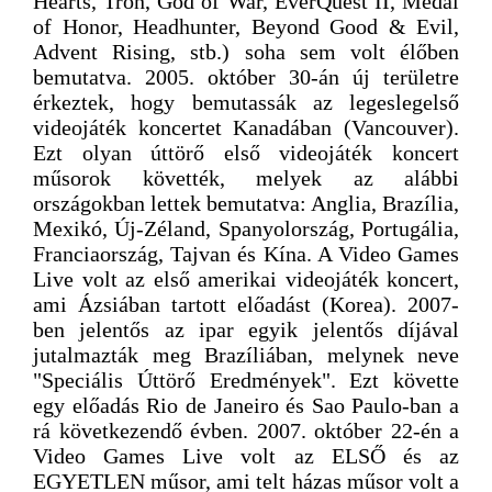
Hearts, Tron, God of War, EverQuest II, Medal
of Honor, Headhunter, Beyond Good & Evil,
Advent Rising, stb.) soha sem volt élőben
bemutatva. 2005. október 30-án új területre
érkeztek, hogy bemutassák az legeslegelső
videojáték koncertet Kanadában (Vancouver).
Ezt olyan úttörő első videojáték koncert
műsorok követték, melyek az alábbi
országokban lettek bemutatva: Anglia, Brazília,
Mexikó, Új-Zéland, Spanyolország, Portugália,
Franciaország, Tajvan és Kína. A Video Games
Live volt az első amerikai videojáték koncert,
ami Ázsiában tartott előadást (Korea). 2007-
ben jelentős az ipar egyik jelentős díjával
jutalmazták meg Brazíliában, melynek neve
"Speciális Úttörő Eredmények". Ezt követte
egy előadás Rio de Janeiro és Sao Paulo-ban a
rá következendő évben. 2007. október 22-én a
Video Games Live volt az ELSŐ és az
EGYETLEN műsor, ami telt házas műsor volt a