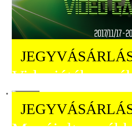
JEGYVÁSÁRLÁ
Videojáték zené
JEGYVÁSÁRLÁ
Megújult zenékk