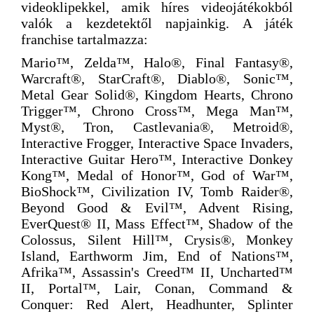
videoklipekkel, amik híres videojátékokból
valók a kezdetektől napjainkig. A játék
franchise tartalmazza:
Mario™, Zelda™, Halo®, Final Fantasy®,
Warcraft®, StarCraft®, Diablo®, Sonic™,
Metal Gear Solid®, Kingdom Hearts, Chrono
Trigger™, Chrono Cross™, Mega Man™,
Myst®, Tron, Castlevania®, Metroid®,
Interactive Frogger, Interactive Space Invaders,
Interactive Guitar Hero™, Interactive Donkey
Kong™, Medal of Honor™, God of War™,
BioShock™, Civilization IV, Tomb Raider®,
Beyond Good & Evil™, Advent Rising,
EverQuest® II, Mass Effect™, Shadow of the
Colossus, Silent Hill™, Crysis®, Monkey
Island, Earthworm Jim, End of Nations™,
Afrika™, Assassin's Creed™ II, Uncharted™
II, Portal™, Lair, Conan, Command &
Conquer: Red Alert, Headhunter, Splinter