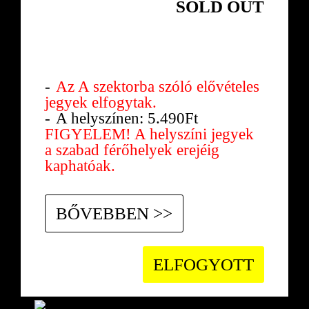
SOLD OUT
2017.11.17.
PÉNTEK
Az A szektorba szóló elővételes
jegyek elfogytak.
A helyszínen: 5.490Ft
FIGYELEM! A helyszíni jegyek
a szabad férőhelyek erejéig
kaphatóak.
BŐVEBBEN >>
ELFOGYOTT